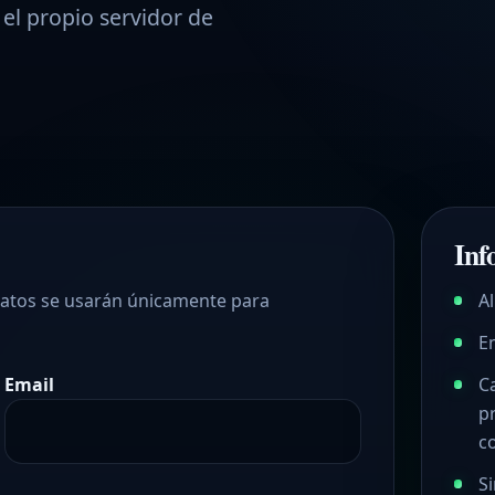
 el propio servidor de
Inf
 datos se usarán únicamente para
Al
E
Email
C
p
c
S