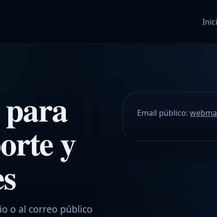
Inic
 para
Email público:
webmas
orte y
es
o o al correo público