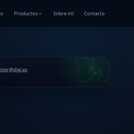
io
Productos
Sobre mí
Contacto
ter@djel.es