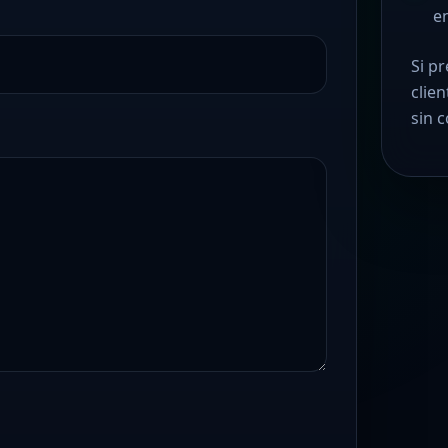
e
Si p
clie
sin 