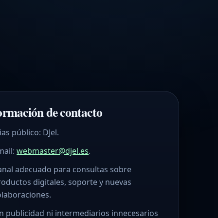
ormación de contacto
ias público: DJel.
mail:
webmaster@djel.es
.
anal adecuado para consultas sobre
roductos digitales, soporte y nuevas
olaboraciones.
in publicidad ni intermediarios innecesarios